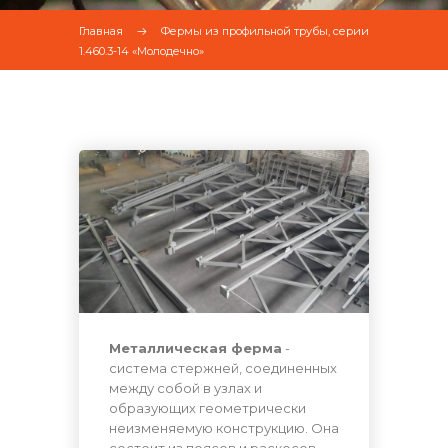
Главная
Фермы из профильной трубы, серии
1.460.3-14 «Молодечно»
Металлическая ферма
-
система стержней, соединенных
между собой в узлах и
образующих геометрически
неизменяемую конструкцию. Она
состоит из поясов и раскосов,